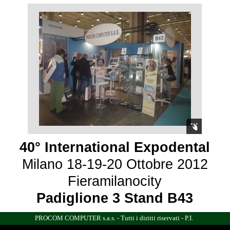
40° International Expodental
Milano 18-19-20 Ottobre 2012
Fieramilanocity
Padiglione 3 Stand B43
PROCOM COMPUTER s.a.s. - Tutti i diritti riservati - P.I.
it 08900690150